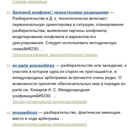
Словарь управления
Деловой конфликт: психотехника разрешения
—
53
Разбирательство в Д. к. технологически включает:
первоначальную ориентировку в ситуации; планирование
разбирательства; выявление картины конфликта;
моделирование конфликта и вариантов его
урегулирования. Следует использовать методическую
схему&#8230; …
Психология общения. Энциклопедический словарь
ex parte proceedings
— разбирательство или заседание, к
54
участию в котором одна из сторон не приглашается, в
международных арбитражах встречается очень редко. О
возможности принятия обеспечительных мер в порядке ex
parte см. Комаров А. С. Международная
унификация&#8230; …
Glossary of international commercial arbitration
proceedings
— разбирательство, фактически имеющее
55
место в ходе арбитража …
Glossary of international commercial arbitration