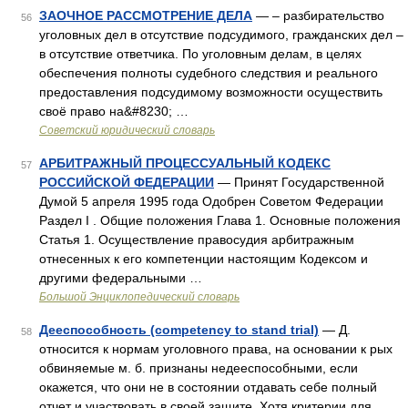
ЗАОЧНОЕ РАССМОТРЕНИЕ ДЕЛА
— – разбирательство
56
уголовных дел в отсутствие подсудимого, гражданских дел –
в отсутствие ответчика. По уголовным делам, в целях
обеспечения полноты судебного следствия и реального
предоставления подсудимому возможности осуществить
своё право на&#8230; …
Советский юридический словарь
АРБИТРАЖНЫЙ ПРОЦЕССУАЛЬНЫЙ КОДЕКС
57
РОССИЙСКОЙ ФЕДЕРАЦИИ
— Принят Государственной
Думой 5 апреля 1995 года Одобрен Советом Федерации
Раздел I . Общие положения Глава 1. Основные положения
Статья 1. Осуществление правосудия арбитражным
отнесенных к его компетенции настоящим Кодексом и
другими федеральными …
Большой Энциклопедический словарь
Дееспособность (competency to stand trial)
— Д.
58
относится к нормам уголовного права, на основании к рых
обвиняемые м. б. признаны недееспособными, если
окажется, что они не в состоянии отдавать себе полный
отчет и участвовать в своей защите. Хотя критерии для